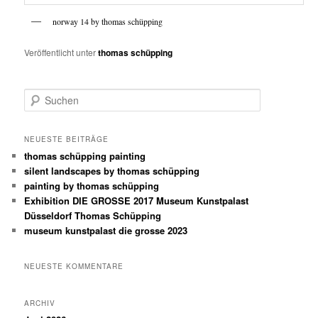
norway 14 by thomas schüpping
Veröffentlicht unter
thomas schüpping
S
u
c
h
NEUESTE BEITRÄGE
e
thomas schüpping painting
n
silent landscapes by thomas schüpping
painting by thomas schüpping
Exhibition DIE GROSSE 2017 Museum Kunstpalast
Düsseldorf Thomas Schüpping
museum kunstpalast die grosse 2023
NEUESTE KOMMENTARE
ARCHIV